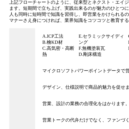
上記フローチャートのように、従来型とネクスト・エイ
ます。短期間で立ち上げ、実践出来るのが魅力のひとつ
人も同時に短時間で知識を習得し、即営業をかけられる
マナーさえ身につければ、業界知識をコツコツと教育する
A.ICP工法
E.セラミックサイディ
B.檜KD材
ング
C.高気密・高断
F.無機塗装瓦
熱
D.剛床構造
マイクロソフトパワーポイントデータで
デザイン、仕様説明で商品的魅力を促せ
営業、設計の業務の合理化をはかります
営業トークの代弁だけでなく、ファンづ